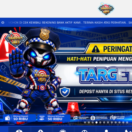
OHON DI CEK KEMBALI REKENING BANK AKTIF KAMI.. TERIMA KASIH ATAS PERHATIAN.. SALAM HO