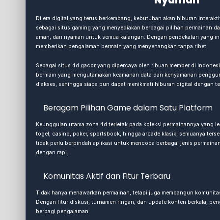
Nyaman
Di era digital yang terus berkembang, kebutuhan akan hiburan interakt
sebagai situs gaming yang menyediakan berbagai pilihan permainan da
aman, dan nyaman untuk semua kalangan. Dengan pendekatan yang inklu
memberikan pengalaman bermain yang menyenangkan tanpa ribet.
Sebagai
situs 4d gacor
yang dipercaya oleh ribuan member di Indones
bermain yang mengutamakan keamanan data dan kenyamanan pengguna.
diakses, sehingga siapa pun dapat menikmati hiburan digital dengan t
Beragam Pilihan Game dalam Satu Platform
Keunggulan utama
zona 4d
terletak pada koleksi permainannya yang le
togel, casino, poker, sportsbook, hingga arcade klasik, semuanya ter
tidak perlu berpindah aplikasi untuk mencoba berbagai jenis permainan
dengan rapi.
Komunitas Aktif dan Fitur Terbaru
Tidak hanya menawarkan permainan, tetapi juga membangun komunitas 
Dengan fitur diskusi, turnamen ringan, dan update konten berkala, p
berbagi pengalaman.