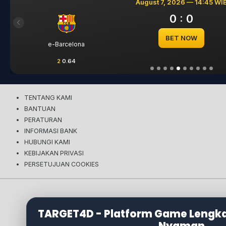
August 7, 2026 — 14:45 WI
0 : 0
Previous
BET NOW
e-Barcelona
2
0.64
TENTANG KAMI
BANTUAN
PERATURAN
INFORMASI BANK
HUBUNGI KAMI
KEBIJAKAN PRIVASI
PERSETUJUAN COOKIES
TARGET4D - Platform Game Lengkap