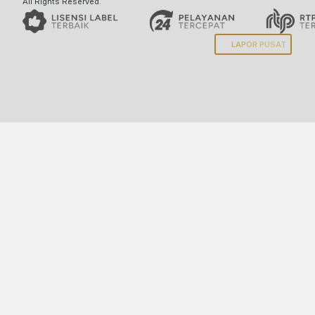
All Rights Reserved.
LAPOR PUSAT