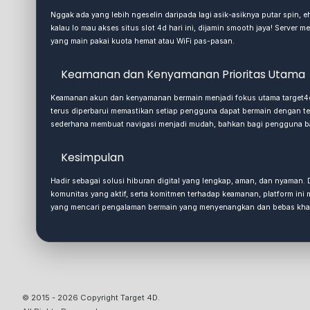
Nggak ada yang lebih ngeselin daripada lagi asik-asiknya putar spin, eh
kalau lo mau akses situs
slot 4d hari ini
, dijamin smooth jaya! Server 
yang main pakai kuota hemat atau WiFi pas-pasan.
Keamanan dan Kenyamanan Prioritas Utama
Keamanan akun dan kenyamanan bermain menjadi fokus utama
target4
terus diperbarui memastikan setiap pengguna dapat bermain dengan te
sederhana membuat navigasi menjadi mudah, bahkan bagi pengguna ba
Kesimpulan
Hadir sebagai solusi hiburan digital yang lengkap, aman, dan nyaman
komunitas yang aktif, serta komitmen terhadap keamanan, platform ini m
yang mencari pengalaman bermain yang menyenangkan dan bebas khaw
© 2015 - 2026 Copyright Target 4D.