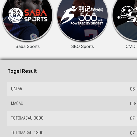
Saba Sports
SBO Sports
CMD 
Togel Result
QATAR
06-
MACAU
06-
TOTOMACAU 0000
07-
TOTOMACAU 1300
07-