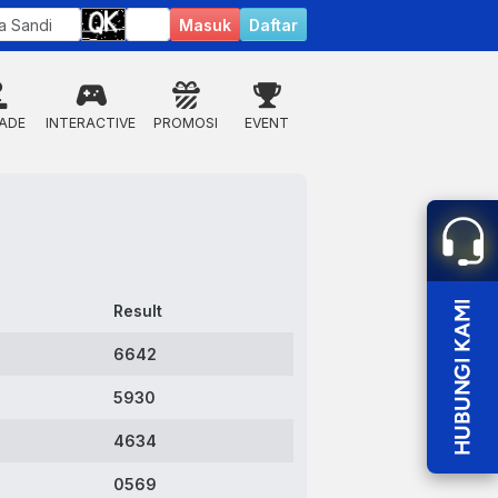
LI REKENING BANK AKTIF KAMI.. TERIMA KASIH ATAS PERHATIAN.. SALAM HO
Masuk
Daftar
ADE
INTERACTIVE
PROMOSI
EVENT
Result
6642
5930
4634
0569