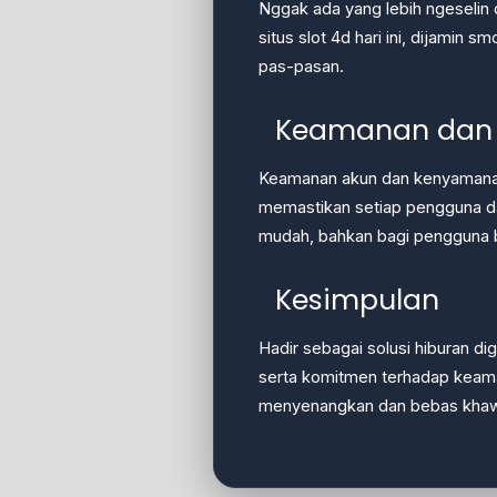
Nggak ada yang lebih ngeselin d
situs
slot 4d hari ini
, dijamin sm
pas-pasan.
Keamanan dan 
Keamanan akun dan kenyamana
memastikan setiap pengguna da
mudah, bahkan bagi pengguna b
Kesimpulan
Hadir sebagai solusi hiburan d
serta komitmen terhadap keaman
menyenangkan dan bebas khawa