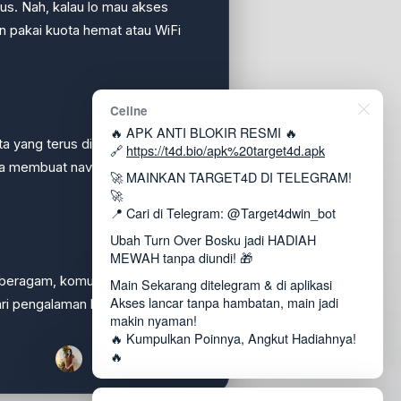
rus. Nah, kalau lo mau akses
n pakai kuota hemat atau WiFi
Celine
🔥 APK ANTI BLOKIR RESMI 🔥
ta yang terus diperbarui
🔗
https://t4d.bio/apk%20target4d.apk
na membuat navigasi menjadi
🚀 MAINKAN TARGET4D DI TELEGRAM!
🚀
📍 Cari di Telegram: @Target4dwin_bot
Ubah Turn Over Bosku jadi HADIAH
MEWAH tanpa diundi! 🎁
beragam, komunitas yang aktif,
Main Sekarang ditelegram & di aplikasi
Akses lancar tanpa hambatan, main jadi
cari pengalaman bermain yang
makin nyaman!
🔥 Kumpulkan Poinnya, Angkut Hadiahnya!
🔥