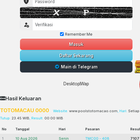
Remember Me
Masuk
Daftar Sekarang
Main di Telegram
Desktop
Wap
Hasil Keluaran
TOTOMACAU 0000
Website:
www.poolstotomacao.com
, Hari:
Setiap
Tutup:
23.45 WIB
, Result:
00:00 WIB
No
Tanggal
Hari
Pasaran
Resul
1
10 Aug 2026
Senin
TMC00 - 408
7107