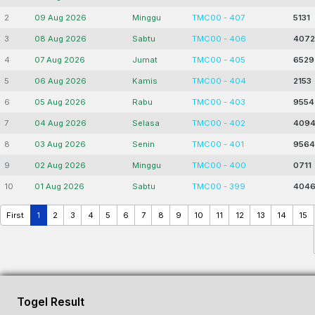
2
09 Aug 2026
Minggu
TMC00 - 407
5131
3
08 Aug 2026
Sabtu
TMC00 - 406
4072
4
07 Aug 2026
Jumat
TMC00 - 405
6529
5
06 Aug 2026
Kamis
TMC00 - 404
2153
6
05 Aug 2026
Rabu
TMC00 - 403
9554
7
04 Aug 2026
Selasa
TMC00 - 402
409
8
03 Aug 2026
Senin
TMC00 - 401
9564
9
02 Aug 2026
Minggu
TMC00 - 400
0711
10
01 Aug 2026
Sabtu
TMC00 - 399
404
First
1
2
3
4
5
6
7
8
9
10
11
12
13
14
15
Togel Result