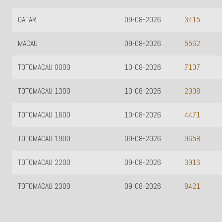
QATAR
09-08-2026
3415
MACAU
09-08-2026
5562
TOTOMACAU 0000
10-08-2026
7107
TOTOMACAU 1300
10-08-2026
2008
TOTOMACAU 1600
10-08-2026
4471
TOTOMACAU 1900
09-08-2026
9658
TOTOMACAU 2200
09-08-2026
3916
TOTOMACAU 2300
09-08-2026
8421