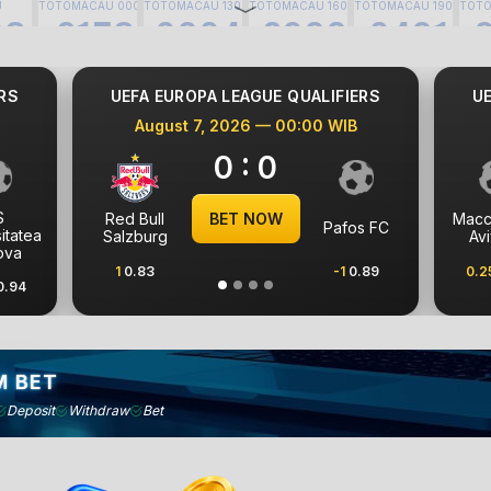
U
TOTOMACAU 0000
TOTOMACAU 1300
TOTOMACAU 1600
TOTOMACAU 1900
TOTO
83
2153
9894
2900
9401
26
6/8/2026
6/8/2026
5/8/2026
5/8/2026
ERS
UEFA EUROPA LEAGUE QUALIFIERS
UE
August 7, 2026 — 00:00 WIB
0 : 0
er's Bar Cash
Brooklyn Bootleggers
Eastern Eme
Collect
Megawa
S
Red Bull
BET NOW
Macc
Pafos FC
itatea
Salzburg
Avi
ova
1
0.83
-1
0.89
0.2
0.94
M BET
Deposit
Withdraw
Bet
 Blaze: Golden
Fire Blaze: Green
Fire Blaze:
Macaque
Wizard
Wizard
Bank Lokal