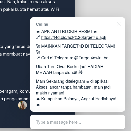
rus. Nah, kalau lo mau akses
n pakai kuota hemat atau WiFi
Celine
lt
🔥 APK ANTI BLOKIR RESMI 🔥
Flip Royale
🔗
https://t4d.bio/apk%20target4d.apk
🚀 MAINKAN TARGET4D DI TELEGRAM!
ta yang terus diperbarui
🚀
na membuat navigasi menjadi
📍 Cari di Telegram: @Target4dwin_bot
Ubah Turn Over Bosku jadi HADIAH
MEWAH tanpa diundi! 🎁
Main Sekarang ditelegram & di aplikasi
Akses lancar tanpa hambatan, main jadi
beragam, komunitas yang aktif,
makin nyaman!
arlin
Baa, Baa, Baa
🔥 Kumpulkan Poinnya, Angkut Hadiahnya!
cari pengalaman bermain yang
s
🔥
Type a message here...