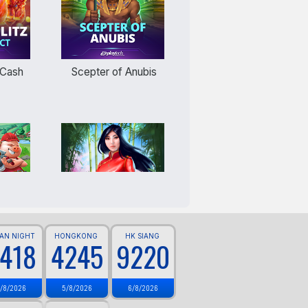
: Cash
Scepter of Anubis
AN NIGHT
HONGKONG
HK SIANG
Pigs of
Sakura Fortune Epic
418
4245
9220
Bloom
/8/2026
5/8/2026
6/8/2026