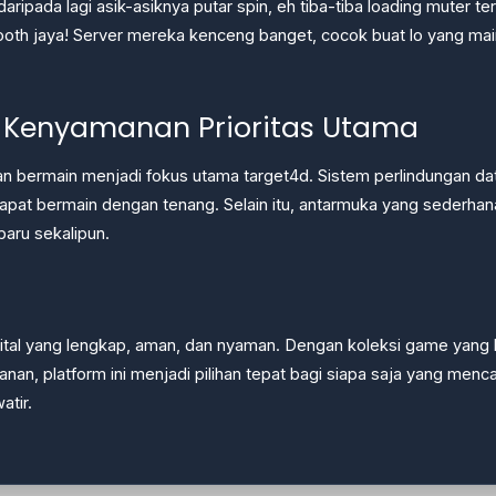
aripada lagi asik-asiknya putar spin, eh tiba-tiba loading muter te
ooth jaya! Server mereka kenceng banget, cocok buat lo yang mai
 Truck Begins
Book of Inferno
Mine & Me
Kenyamanan Prioritas Utama
n bermain menjadi fokus utama
target4d
. Sistem perlindungan da
pat bermain dengan tenang. Selain itu, antarmuka yang sederha
aru sekalipun.
igital yang lengkap, aman, dan nyaman. Dengan koleksi game yang 
ash Reveal
Lil Demon: Blazing
Epic Fish: M
an, platform ini menjadi pilihan tepat bagi siapa saja yang men
Lava
Madnes
tir.