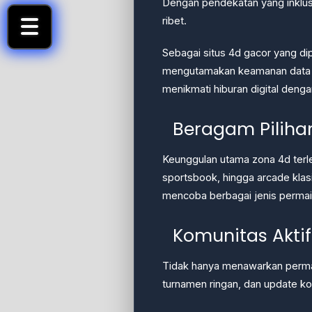
Dengan pendekatan yang inklus
ribet.
Piggy Mania
Mega
L
Sebagai
situs 4d gacor
yang dip
mengutamakan keamanan data da
menikmati hiburan digital denga
Beragam Piliha
Keunggulan utama
zona 4d
terl
sportsbook, hingga arcade klas
mencoba berbagai jenis permain
Macabra Linx
Th
Komunitas Aktif
Tidak hanya menawarkan permain
turnamen ringan, dan update k