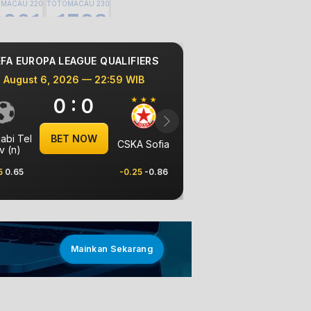
MACAU 2200
TOTOMACAU 2300
0991
1563
5/8/2026
5/8/2026
FA EUROPA LEAGUE QUALIFIERS
August 6, 2026 — 22:59 WIB
0 : 0
ralds
Wild Harlequin
Next
ys
abi Tel
BET NOW
CSKA Sofia
v (n)
5
0.65
-0.25
-0.86
Mainkan Sekarang
 Red
Frog's Gift