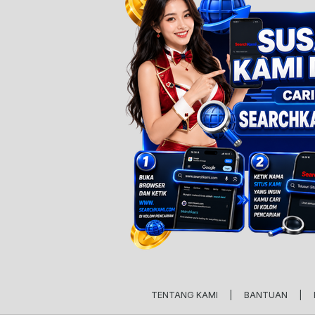
Maybank
Sinarmas
Leprechaun's Luck:
Rich
Cash Collect
TENTANG KAMI
|
BANTUAN
|