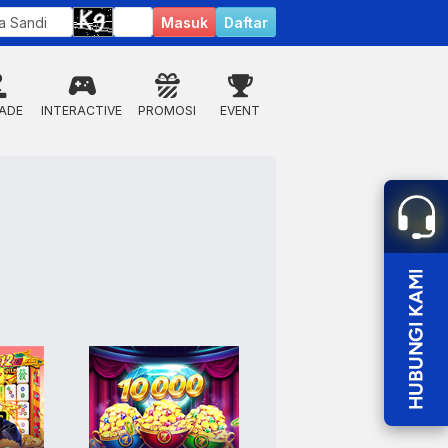
LI REKENING BANK AKTIF KAMI.. TERIMA KASIH ATAS PERHATIAN.. SALAM HO
Masuk
Daftar
ADE
INTERACTIVE
PROMOSI
EVENT