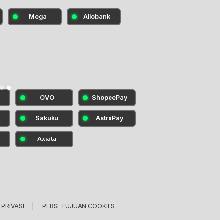
i
BNI
BRI
on
Permata
BJB
DKI
SUMUT
JAGO
SeaBank
Heist
Goood Heavens
OVO
ShopeePay
Sakuku
AstraPay
Axiata
 PRIVASI
|
PERSETUJUAN COOKIES