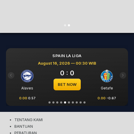
HK S
SPAIN LA LIGA
August 16, 2026 — 00:30 WIB
0 : 0
Previous
Next
BET NOW
Alaves
Getafe
0.00
0.57
0.00
-0.67
TENTANG KAMI
BANTUAN
PERATURAN