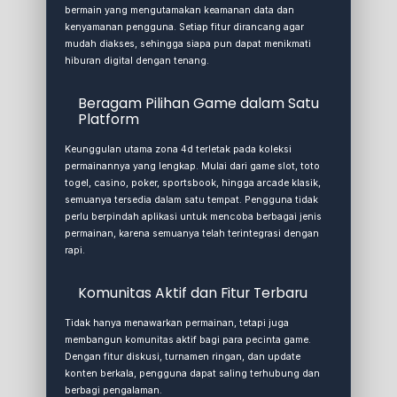
bermain yang mengutamakan keamanan data dan
kenyamanan pengguna. Setiap fitur dirancang agar
mudah diakses, sehingga siapa pun dapat menikmati
hiburan digital dengan tenang.
Beragam Pilihan Game dalam Satu
Platform
Keunggulan utama
zona 4d
terletak pada koleksi
permainannya yang lengkap. Mulai dari game slot, toto
togel, casino, poker, sportsbook, hingga arcade klasik,
semuanya tersedia dalam satu tempat. Pengguna tidak
perlu berpindah aplikasi untuk mencoba berbagai jenis
permainan, karena semuanya telah terintegrasi dengan
rapi.
Komunitas Aktif dan Fitur Terbaru
Tidak hanya menawarkan permainan, tetapi juga
membangun komunitas aktif bagi para pecinta game.
Dengan fitur diskusi, turnamen ringan, dan update
konten berkala, pengguna dapat saling terhubung dan
berbagi pengalaman.