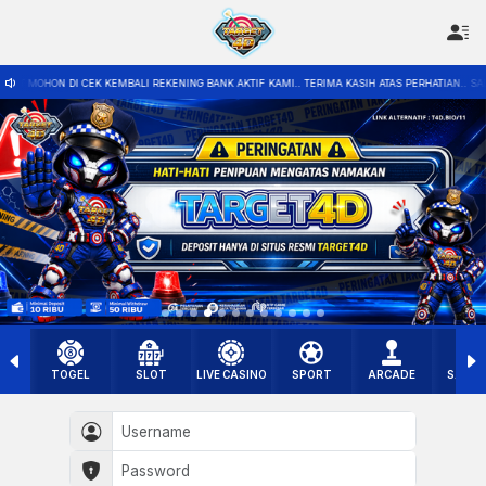
OHON DI CEK KEMBALI REKENING BANK AKTIF KAMI.. TERIMA KASIH ATAS PERHATIAN.. SALAM HO
TOGEL
SLOT
LIVE CASINO
SPORT
ARCADE
SABU