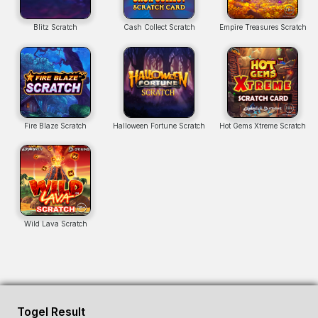
Blitz Scratch
Cash Collect Scratch
Empire Treasures Scratch
Fire Blaze Scratch
Halloween Fortune Scratch
Hot Gems Xtreme Scratch
Wild Lava Scratch
Togel Result