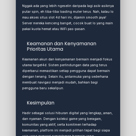
Nggak ada yang lebih ngeselin daripada lagi asik-asiknya
putar spin, eh tiba-tiba loading muter terus. Nah, kalau lo
mau akses situs
slot 4d hari ini
, dijamin smooth jaya!
Server mereka kenceng banget, cocok buat lo yang main
pakai kuota hemat atau WiFi pas-pasan.
Keamanan dan Kenyamanan
Prioritas Utama
Keamanan akun dan kenyamanan bermain menjadi fokus
utama
target4d
. Sistem perlindungan data yang terus
diperbarui memastikan setiap pengguna dapat bermain
dengan tenang. Selain itu, antarmuka yang sederhana
membuat navigasi menjadi mudah, bahkan bagi
pengguna baru sekalipun.
Kesimpulan
Hadir sebagai solusi hiburan digital yang lengkap, aman,
dan nyaman. Dengan koleksi game yang beragam,
komunitas yang aktif, serta komitmen terhadap
keamanan, platform ini menjadi pilihan tepat bagi siapa