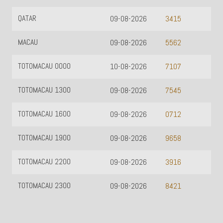
QATAR
SING
09-08-2026
3415
MACAU
TOTO
09-08-2026
5562
TOTOMACAU 0000
SG M
10-08-2026
7107
TOTOMACAU 1300
SYDN
09-08-2026
7545
TOTOMACAU 1600
TAIPE
09-08-2026
0712
TOTOMACAU 1900
BUSA
09-08-2026
9658
TOTOMACAU 2200
MALA
09-08-2026
3916
TOTOMACAU 2300
BUSA
09-08-2026
8421
HONG