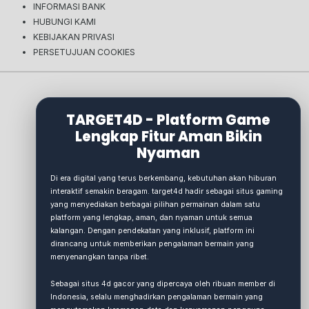
INFORMASI BANK
HUBUNGI KAMI
KEBIJAKAN PRIVASI
PERSETUJUAN COOKIES
TARGET4D - Platform Game
Lengkap Fitur Aman Bikin
Nyaman
Di era digital yang terus berkembang, kebutuhan akan hiburan
interaktif semakin beragam.
target4d
hadir sebagai situs gaming
yang menyediakan berbagai pilihan permainan dalam satu
platform yang lengkap, aman, dan nyaman untuk semua
kalangan. Dengan pendekatan yang inklusif, platform ini
dirancang untuk memberikan pengalaman bermain yang
menyenangkan tanpa ribet.
Sebagai
situs 4d gacor
yang dipercaya oleh ribuan member di
Indonesia, selalu menghadirkan pengalaman bermain yang