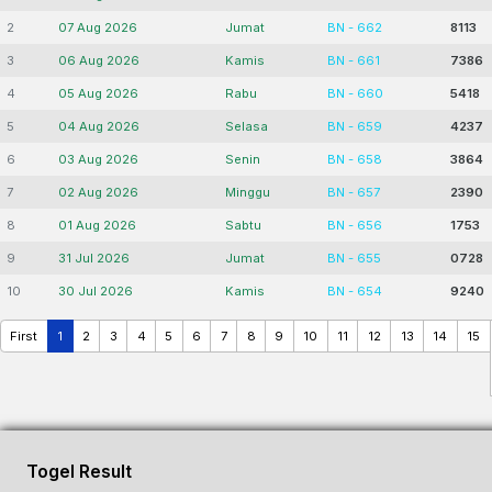
2
07 Aug 2026
Jumat
BN - 662
8113
3
06 Aug 2026
Kamis
BN - 661
7386
4
05 Aug 2026
Rabu
BN - 660
5418
5
04 Aug 2026
Selasa
BN - 659
4237
6
03 Aug 2026
Senin
BN - 658
3864
7
02 Aug 2026
Minggu
BN - 657
2390
8
01 Aug 2026
Sabtu
BN - 656
1753
9
31 Jul 2026
Jumat
BN - 655
0728
10
30 Jul 2026
Kamis
BN - 654
9240
First
1
2
3
4
5
6
7
8
9
10
11
12
13
14
15
Togel Result