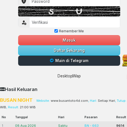
Remember Me
Masuk
Daftar Sekarang
Main di Telegram
Desktop
Wap
Hasil Keluaran
BUSAN NIGHT
Website:
www.busantoto4d.com
, Hari:
Setiap Hari
, Tutup
WIB
, Result:
21:00 WIB
No
Tanggal
Hari
Pasaran
Result
1
08 Aug 2026
Sabtu
BN - 663
9614