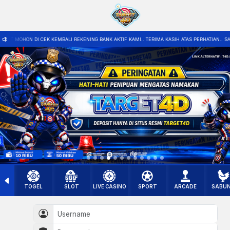
 MOHON DI CEK KEMBALI REKENING BANK AKTIF KAMI.. TERIMA KASIH ATAS PERHATIAN.. SALAM 
TOGEL
SLOT
LIVE CASINO
SPORT
ARCADE
SABU