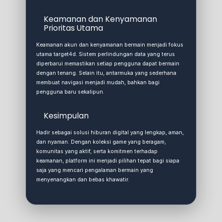
Keamanan dan Kenyamanan
Prioritas Utama
Keamanan akun dan kenyamanan bermain menjadi fokus
utama
target4d
. Sistem perlindungan data yang terus
diperbarui memastikan setiap pengguna dapat bermain
dengan tenang. Selain itu, antarmuka yang sederhana
membuat navigasi menjadi mudah, bahkan bagi
pengguna baru sekalipun.
Kesimpulan
Hadir sebagai solusi hiburan digital yang lengkap, aman,
dan nyaman. Dengan koleksi game yang beragam,
komunitas yang aktif, serta komitmen terhadap
keamanan, platform ini menjadi pilihan tepat bagi siapa
saja yang mencari pengalaman bermain yang
menyenangkan dan bebas khawatir.