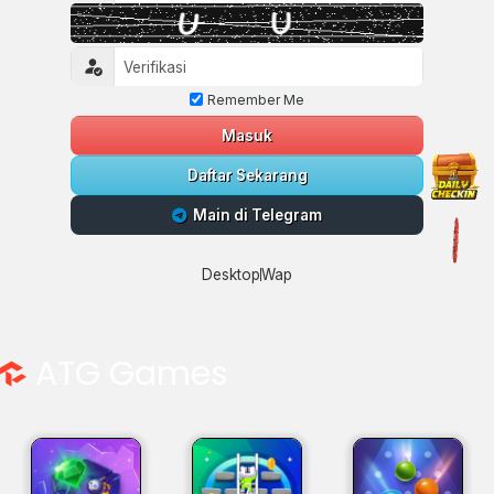
Remember Me
Masuk
Daftar Sekarang
Main di Telegram
Desktop
Wap
ATG Games