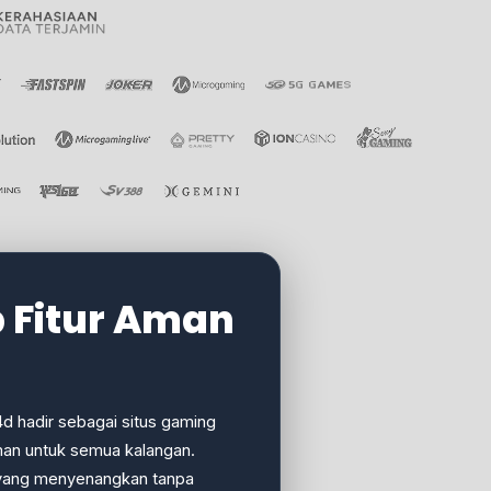
 Fitur Aman
4d
hadir sebagai situs gaming
man untuk semua kalangan.
n yang menyenangkan tanpa