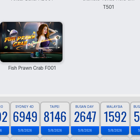
T501
Fish Prawn Crab F001
RO
SYDNEY 4D
TAIPEI
BUSAN DAY
MALAYSIA
BUS
92
6949
8146
2647
1592
5
26
5/8/2026
5/8/2026
5/8/2026
5/8/2026
5