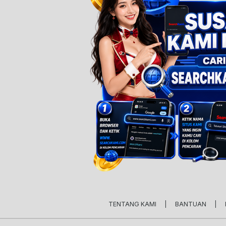
TENTANG KAMI
|
BANTUAN
|