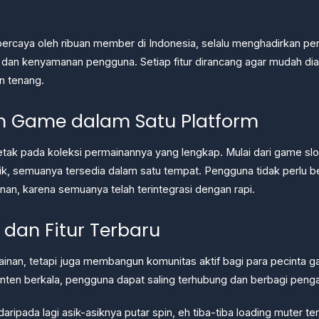
ercaya oleh ribuan member di Indonesia, selalu menghadirkan p
n kenyamanan pengguna. Setiap fitur dirancang agar mudah dia
n tenang.
n Game dalam Satu Platform
etak pada koleksi permainannya yang lengkap. Mulai dari game slot,
ik, semuanya tersedia dalam satu tempat. Pengguna tidak perlu be
an, karena semuanya telah terintegrasi dengan rapi.
 dan Fitur Terbaru
an, tetapi juga membangun komunitas aktif bagi para pecinta gam
onten berkala, pengguna dapat saling terhubung dan berbagi peng
aripada lagi asik-asiknya putar spin, eh tiba-tiba loading muter te