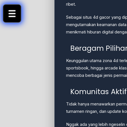
ribet.
Sebagai
situs 4d gacor
yang dip
mengutamakan keamanan data da
menikmati hiburan digital denga
Beragam Piliha
Keunggulan utama
zona 4d
terl
sportsbook, hingga arcade klas
mencoba berbagai jenis permain
Komunitas Aktif
Tidak hanya menawarkan permain
turnamen ringan, dan update k
Nggak ada yang lebih ngeselin d