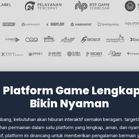
 Platform Game Lengkap
Bikin Nyaman
embang, kebutuhan akan hiburan interaktif semakin beragam.
target
ihan permainan dalam satu platform yang lengkap, aman, dan nya
if, platform ini dirancang untuk memberikan pengalaman bermai