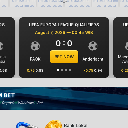
U
TOTOMACAU 0000
TOTOMACAU 1300
TOTOMACAU 1600
TOTOMACAU 1900
TOTO
83
2153
0629
2900
9401
26
6/8/2026
5/8/2026
5/8/2026
5/8/2026
ERS
UEFA EUROPA LEAGUE QUALIFIERS
UE
August 7, 2026 — 00:45 WIB
0 : 0
nia
BET NOW
Macc
PAOK
Anderlecht
sia
Avi
0.68
0.75
0.88
-0.75
0.94
0.2
M BET
Deposit
Withdraw
Bet
Bank Lokal